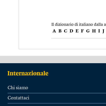
Il dizionario di italiano dalla a
A
B
C
D
E
F
G
H
I
J
Chi siamo
Contattaci