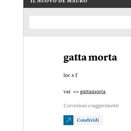
IL NUOVO DE MAURO
gatta morta
loc.s.f.
var. =>
gattamorta
.
Correzioni e suggerimenti
Condividi