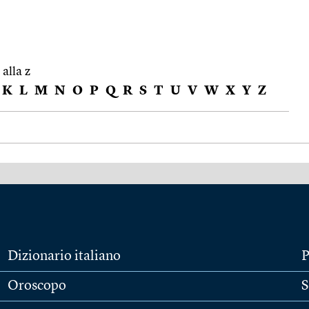
 alla z
K
L
M
N
O
P
Q
R
S
T
U
V
W
X
Y
Z
Dizionario italiano
P
Oroscopo
S