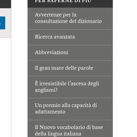
PER SAPERNE DI PIÙ
Avvertenze per la
consultazione del dizionario
A
Ricerca avanzata
Abbreviazioni
Il gran mare delle parole
È irresistibile l’ascesa degli
anglismi?
Un premio alla capacità di
adattamento
Il Nuovo vocabolario di base
della lingua italiana