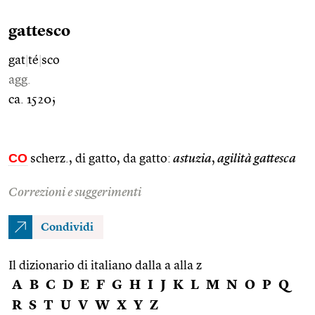
gattesco
gat
|
té
|
sco
agg.
ca. 1520;
CO
scherz., di gatto, da gatto:
astuzia
,
agilità gattesca
Correzioni e suggerimenti
Condividi
Il dizionario di italiano dalla a alla z
A
B
C
D
E
F
G
H
I
J
K
L
M
N
O
P
Q
R
S
T
U
V
W
X
Y
Z