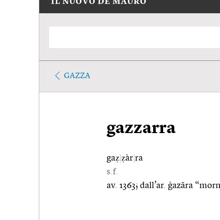
IL NUOVO DE MAURO
GAZZA
gazzarra
gaẓ
|
ẓàr
|
ra
s.f.
av. 1363; dall’ar. ġazāra “mor