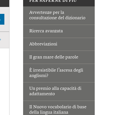
PER SAPERNE DI PIÙ
Avvertenze per la
consultazione del dizionario
A
Ricerca avanzata
Abbreviazioni
Il gran mare delle parole
È irresistibile l’ascesa degli
anglismi?
Un premio alla capacità di
adattamento
Il Nuovo vocabolario di base
della lingua italiana