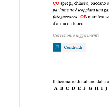
CO
spreg., chiasso, baccano sp
parlamento è scoppiata una g
OB
fate gazzarra
|
manifestazio
d’arma da fuoco
Correzioni e suggerimenti
Condividi
Il dizionario di italiano dalla a
A
B
C
D
E
F
G
H
I
J