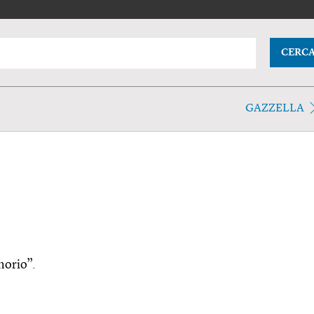
CERC
GAZZELLA
morio”.