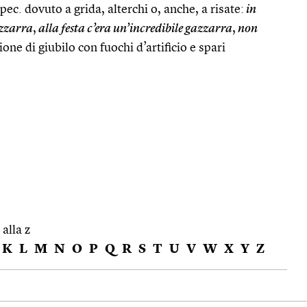
ec. dovuto a grida, alterchi o, anche, a risate:
in
azzarra
,
alla festa c’era un’incredibile gazzarra
,
non
ne di giubilo con fuochi d’artificio e spari
 alla z
K
L
M
N
O
P
Q
R
S
T
U
V
W
X
Y
Z