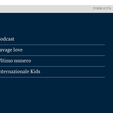
PUBBLICITÀ
odcast
avage love
ltimo numero
nternazionale Kids