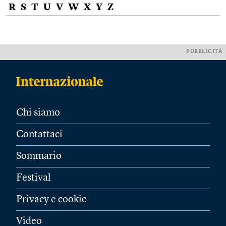
R
S
T
U
V
W
X
Y
Z
PUBBLICITÀ
Chi siamo
Contattaci
Sommario
Festival
Privacy e cookie
Video