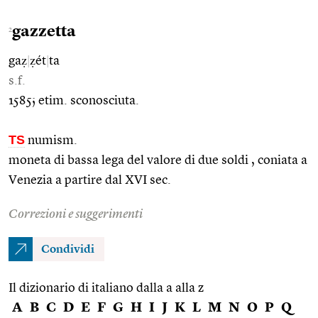
gazzetta
2
gaẓ
|
ẓét
|
ta
s.f.
1585; etim. sconosciuta.
TS
numism.
moneta di bassa lega del valore di due soldi , coniata a
Venezia a partire dal XVI sec.
Correzioni e suggerimenti
Condividi
Il dizionario di italiano dalla a alla z
A
B
C
D
E
F
G
H
I
J
K
L
M
N
O
P
Q