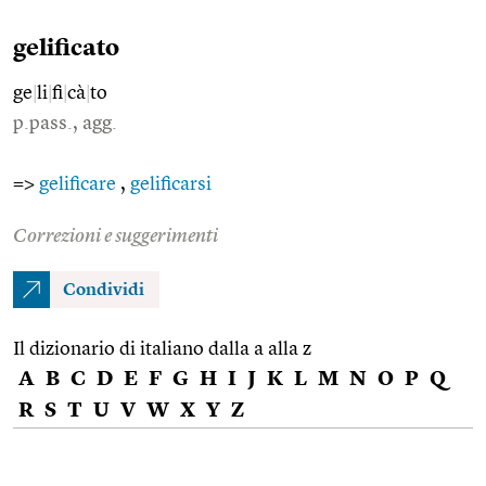
gelificato
ge
|
li
|
fi
|
cà
|
to
p.pass., agg.
=>
gelificare
,
gelificarsi
Correzioni e suggerimenti
Condividi
Il dizionario di italiano dalla a alla z
A
B
C
D
E
F
G
H
I
J
K
L
M
N
O
P
Q
R
S
T
U
V
W
X
Y
Z