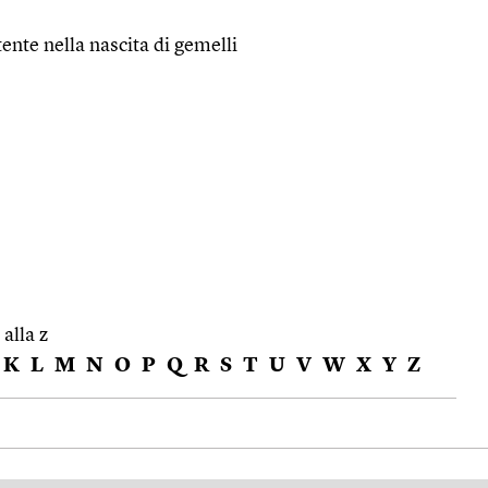
nte nella nascita di gemelli
 alla z
K
L
M
N
O
P
Q
R
S
T
U
V
W
X
Y
Z