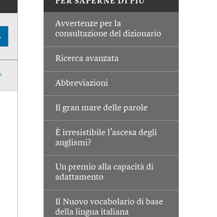
PER SAPERNE DI PIÙ
Avvertenze per la
consultazione del dizionario
A
Ricerca avanzata
Abbreviazioni
Il gran mare delle parole
È irresistibile l’ascesa degli
anglismi?
Un premio alla capacità di
adattamento
Il Nuovo vocabolario di base
della lingua italiana