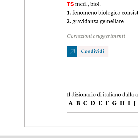
TS
med., biol.
1.
fenomeno biologico consiste
2.
gravidanza gemellare
Correzioni e suggerimenti
Condividi
Il dizionario di italiano dalla a
A
B
C
D
E
F
G
H
I
J