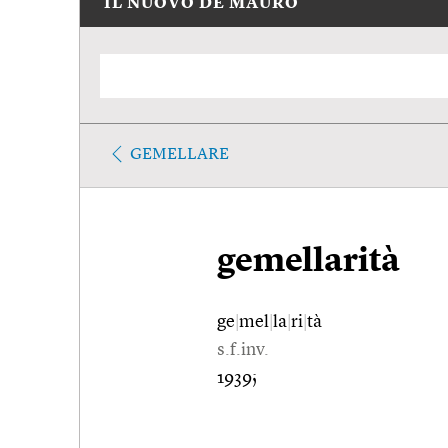
IL NUOVO DE MAURO
GEMELLARE
gemellarità
ge
|
mel
|
la
|
ri
|
tà
s.f.inv.
1939;