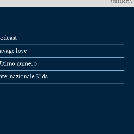
PUBBLICITÀ
odcast
avage love
ltimo numero
nternazionale Kids