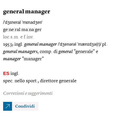
general manager
/'dʒɛneral 'mɛnadʒer/
ge
|
ne
|
ral ma
|
na
|
ger
loc.s.m. e f.inv.
1953; ingl.
general manager
/'dʒenərəl 'mænɪdʒə(r)/
pl.
general managers
, comp. di
general
"generale" e
manager
"manager"
ES
ingl.
spec. nello sport , direttore generale
Correzioni e suggerimenti
Condividi