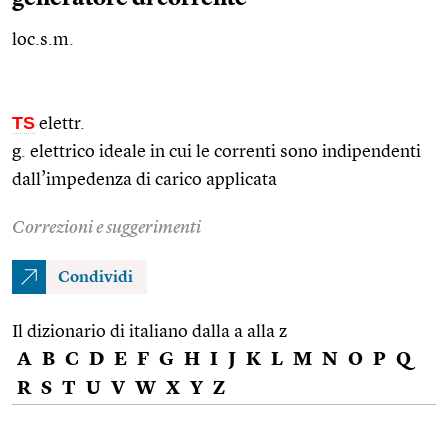
loc.s.m.
TS
elettr.
g. elettrico ideale in cui le correnti sono indipendenti
dall’impedenza di carico applicata
Correzioni e suggerimenti
Condividi
Il dizionario di italiano dalla a alla z
A
B
C
D
E
F
G
H
I
J
K
L
M
N
O
P
Q
R
S
T
U
V
W
X
Y
Z