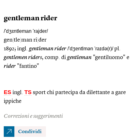
gentleman rider
/'dʒɛntleman 'rajder/
gen
|
tle
|
man ri
|
der
1892; ingl.
gentleman rider
/'dʒentlmən 'raɪdə(r)/
pl.
gentlemen riders
, comp. di
gentleman
"gentiluomo" e
rider
"fantino"
ES
TS
ingl.
sport chi partecipa da dilettante a gare
ippiche
Correzioni e suggerimenti
Condividi