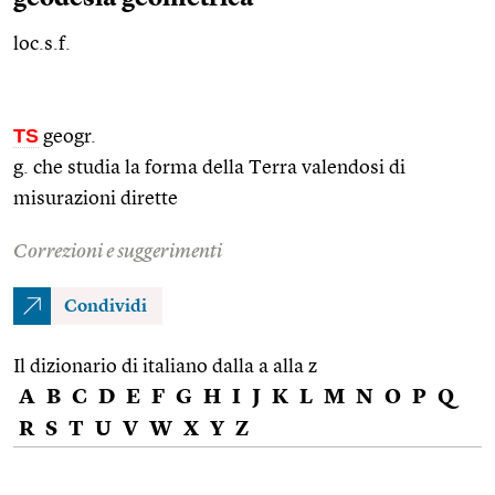
loc.s.f.
TS
geogr.
g. che studia la forma della Terra valendosi di
misurazioni dirette
Correzioni e suggerimenti
Condividi
Il dizionario di italiano dalla a alla z
A
B
C
D
E
F
G
H
I
J
K
L
M
N
O
P
Q
R
S
T
U
V
W
X
Y
Z