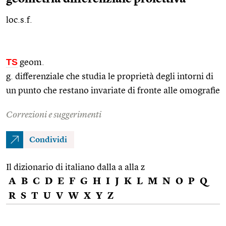
loc.s.f.
TS
geom.
g. differenziale che studia le proprietà degli intorni di
un punto che restano invariate di fronte alle omografie
Correzioni e suggerimenti
Condividi
Il dizionario di italiano dalla a alla z
A
B
C
D
E
F
G
H
I
J
K
L
M
N
O
P
Q
R
S
T
U
V
W
X
Y
Z