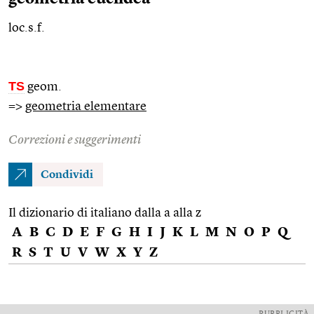
loc.s.f.
TS
geom.
=>
geometria elementare
Correzioni e suggerimenti
Condividi
Il dizionario di italiano dalla a alla z
A
B
C
D
E
F
G
H
I
J
K
L
M
N
O
P
Q
R
S
T
U
V
W
X
Y
Z