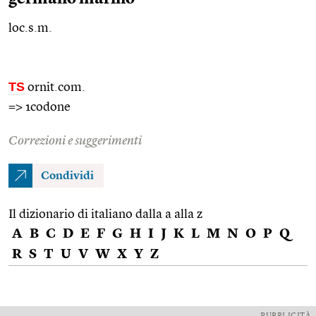
loc.s.m.
TS
ornit.com.
=> 1codone
Correzioni e suggerimenti
Condividi
Il dizionario di italiano dalla a alla z
A
B
C
D
E
F
G
H
I
J
K
L
M
N
O
P
Q
R
S
T
U
V
W
X
Y
Z