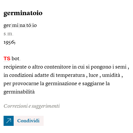
germinatoio
ger
|
mi
|
na
|
tó
|
io
s.m.
1956;
TS
bot.
recipiente o altro contenitore in cui si pongono i semi ,
in condizioni adatte di temperatura , luce , umidità ,
per provocarne la germinazione e saggiarne la
germinabilità
Correzioni e suggerimenti
Condividi