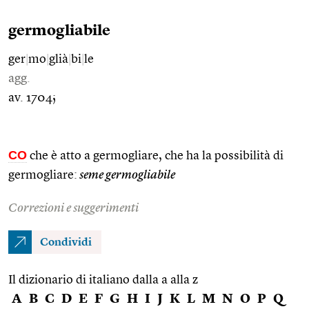
germogliabile
ger
|
mo
|
glià
|
bi
|
le
agg.
av. 1704;
CO
che è atto a germogliare, che ha la possibilità di
germogliare:
seme germogliabile
Correzioni e suggerimenti
Condividi
Il dizionario di italiano dalla a alla z
A
B
C
D
E
F
G
H
I
J
K
L
M
N
O
P
Q