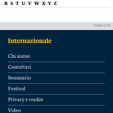
R
S
T
U
V
W
X
Y
Z
PUBBLICITÀ
Chi siamo
Contattaci
Sommario
Festival
Privacy e cookie
Video