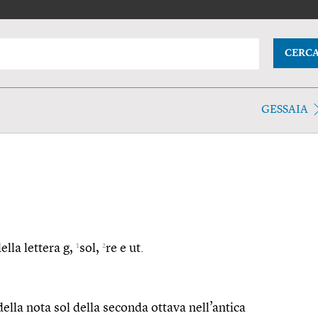
CERC
GESSAIA
1
2
ella lettera g,
sol,
re e ut.
la nota sol della seconda ottava nell’antica