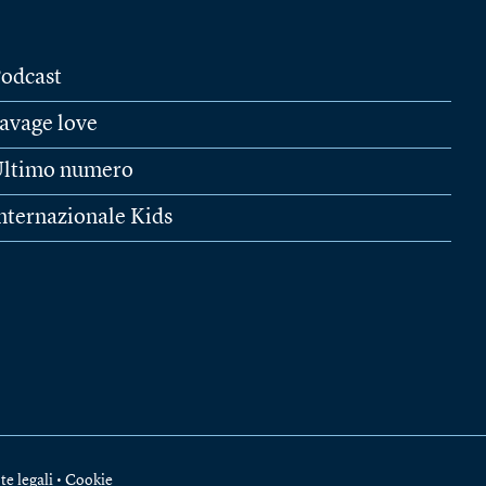
odcast
avage love
ltimo numero
nternazionale Kids
te legali
•
Cookie