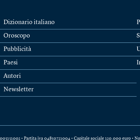
Dizionario italiano
P
Oroscopo
S
Pubblicità
U
Paesi
I
Autori
Newsletter
e 04003131002 • Partita iva 04850721004 • Capitale sociale 120.000 euro •
No