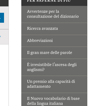
PER SAPERNE DI PIÙ
Avvertenze per la
consultazione del dizionario
A
Ricerca avanzata
Abbreviazioni
Il gran mare delle parole
È irresistibile l’ascesa degli
anglismi?
Un premio alla capacità di
adattamento
Il Nuovo vocabolario di base
della lingua italiana