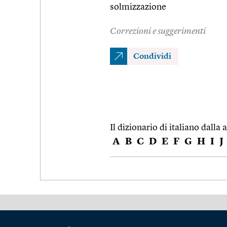
solmizzazione
Correzioni e suggerimenti
Condividi
Il dizionario di italiano dalla a
A
B
C
D
E
F
G
H
I
J