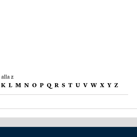
 alla z
K
L
M
N
O
P
Q
R
S
T
U
V
W
X
Y
Z