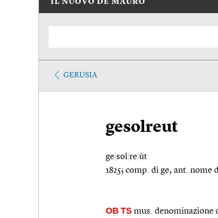
IL NUOVO DE MAURO
GERUSIA
gesolreut
ge
|
sol
|
re
|
ùt
1825; comp. di ge, ant. nome d
OB
TS
mus. denominazione del