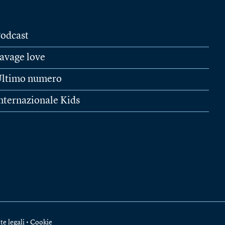
odcast
avage love
ltimo numero
nternazionale Kids
te legali
•
Cookie