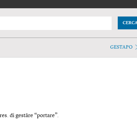
CERC
GESTAPO
res. di gestāre “portare”.