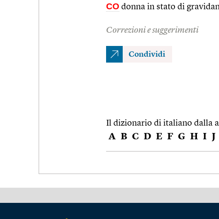
CO
donna in stato di gravida
Correzioni e suggerimenti
Condividi
Il dizionario di italiano dalla a
A
B
C
D
E
F
G
H
I
J