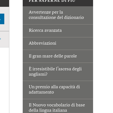
PER SAPERNE DI PIÙ
Avvertenze per la
consultazione del dizionario
A
Ricerca avanzata
Abbreviazioni
Il gran mare delle parole
È irresistibile l’ascesa degli
anglismi?
Un premio alla capacità di
adattamento
Il Nuovo vocabolario di base
della lingua italiana