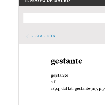
IL NUOVO DE MAURO
GESTALTISTA
gestante
ge
|
stàn
|
te
s.f.
1894; dal lat. gestante(m), p.p