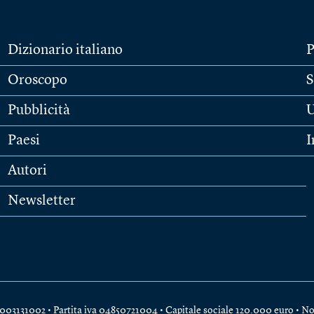
Dizionario italiano
P
Oroscopo
S
Pubblicità
U
Paesi
I
Autori
Newsletter
e 04003131002 • Partita iva 04850721004 • Capitale sociale 120.000 euro •
No