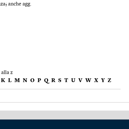
nza; anche agg.
 alla z
K
L
M
N
O
P
Q
R
S
T
U
V
W
X
Y
Z