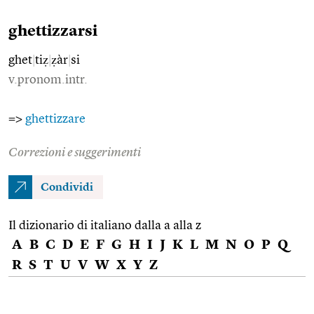
ghettizzarsi
ghet
|
tiẓ
|
ẓàr
|
si
v.pronom.intr.
=>
ghettizzare
Correzioni e suggerimenti
Condividi
Il dizionario di italiano dalla a alla z
A
B
C
D
E
F
G
H
I
J
K
L
M
N
O
P
Q
R
S
T
U
V
W
X
Y
Z