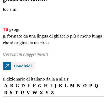
loc.s.m.
TS
geogr.
g. formato da una lingua di ghiaccio più o meno lunga
che si origina da un circo.
Correzioni e suggerimenti
Condividi
Il dizionario di italiano dalla a alla z
A
B
C
D
E
F
G
H
I
J
K
L
M
N
O
P
Q
R
S
T
U
V
W
X
Y
Z