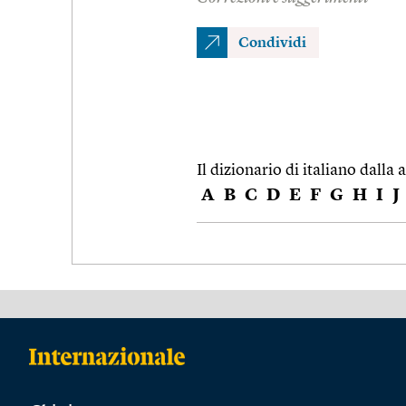
Condividi
Il dizionario di italiano dalla a
A
B
C
D
E
F
G
H
I
J