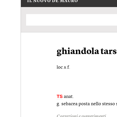
IL NUOVO DE MAURO
ghiandola tars
loc.s.f.
TS
anat.
g. sebacea posta nello stesso 
Correzioni e suggerimenti