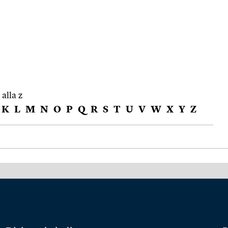
 alla z
K
L
M
N
O
P
Q
R
S
T
U
V
W
X
Y
Z