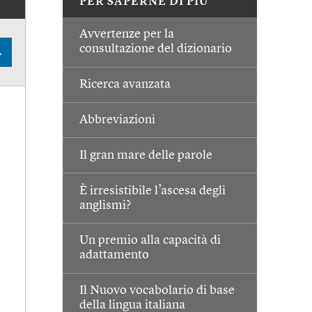
PER SAPERNE DI PIÙ
Avvertenze per la
consultazione del dizionario
A
Ricerca avanzata
Abbreviazioni
Il gran mare delle parole
È irresistibile l’ascesa degli
anglismi?
Un premio alla capacità di
adattamento
Il Nuovo vocabolario di base
della lingua italiana