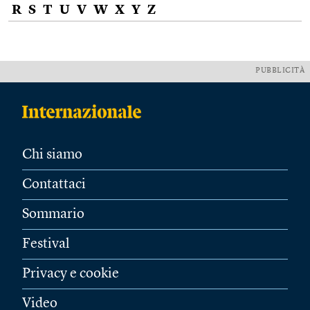
R
S
T
U
V
W
X
Y
Z
PUBBLICITÀ
Chi siamo
Contattaci
Sommario
Festival
Privacy e cookie
Video