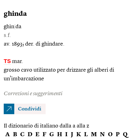
ghinda
ghìn
|
da
s.f.
av. 1893; der. di ghindare.
TS
mar.
grosso cavo utilizzato per drizzare gli alberi di
un’imbarcazione
Correzioni e suggerimenti
Condividi
Il dizionario di italiano dalla a alla z
A
B
C
D
E
F
G
H
I
J
K
L
M
N
O
P
Q