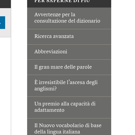
PER SAPERNE DI PIÙ
Avvertenze per la
consultazione del dizionario
A
Ricerca avanzata
Abbreviazioni
Il gran mare delle parole
È irresistibile l’ascesa degli
anglismi?
Un premio alla capacità di
adattamento
Il Nuovo vocabolario di base
della lingua italiana