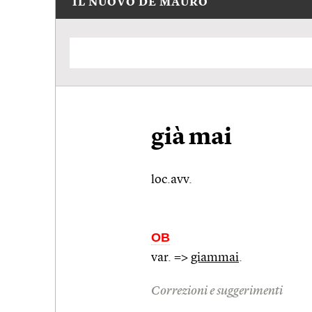
IL NUOVO DE MAURO
già mai
loc.avv.
OB
var. =>
giammai
.
Correzioni e suggerimenti