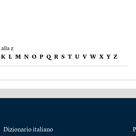
 alla z
K
L
M
N
O
P
Q
R
S
T
U
V
W
X
Y
Z
Dizionario italiano
P