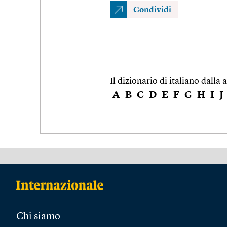
Condividi
Il dizionario di italiano dalla a
A
B
C
D
E
F
G
H
I
J
Chi siamo