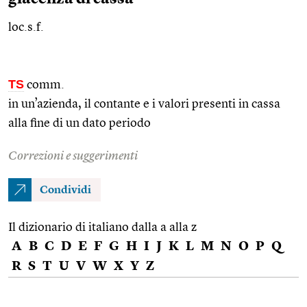
loc.s.f.
TS
comm.
in un’azienda, il contante e i valori presenti in cassa
alla fine di un dato periodo
Correzioni e suggerimenti
Condividi
Il dizionario di italiano dalla a alla z
A
B
C
D
E
F
G
H
I
J
K
L
M
N
O
P
Q
R
S
T
U
V
W
X
Y
Z