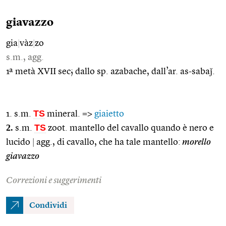
giavazzo
gia
|
vàz
|
zo
s.m., agg.
1ª metà XVII sec; dallo sp. azabache, dall’ar. as-sabaǰ.
TS
1. s.m.
mineral. =>
giaietto
2.
TS
s.m.
zoot. mantello del cavallo quando è nero e
lucido
|
agg., di cavallo, che ha tale mantello:
morello
giavazzo
Correzioni e suggerimenti
Condividi