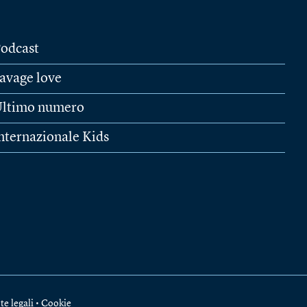
odcast
avage love
ltimo numero
nternazionale Kids
te legali
•
Cookie