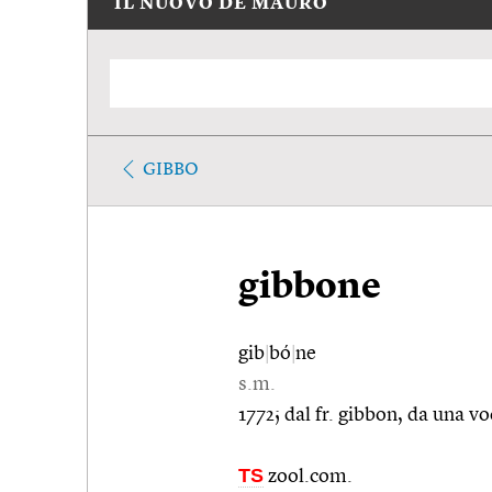
IL NUOVO DE MAURO
GIBBO
gibbone
gib
|
bó
|
ne
s.m.
1772; dal fr. gibbon, da una 
TS
zool.com.