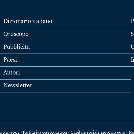
Dizionario italiano
P
Oroscopo
S
Pubblicità
U
Paesi
I
Autori
Newsletter
e 04003131002 • Partita iva 04850721004 • Capitale sociale 120.000 euro •
No