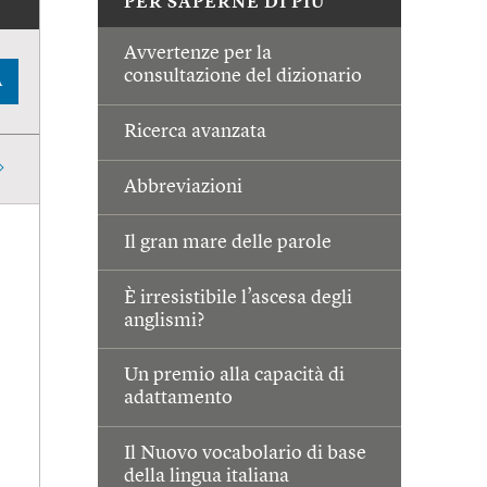
PER SAPERNE DI PIÙ
Avvertenze per la
consultazione del dizionario
A
Ricerca avanzata
Abbreviazioni
Il gran mare delle parole
È irresistibile l’ascesa degli
anglismi?
Un premio alla capacità di
adattamento
Il Nuovo vocabolario di base
della lingua italiana