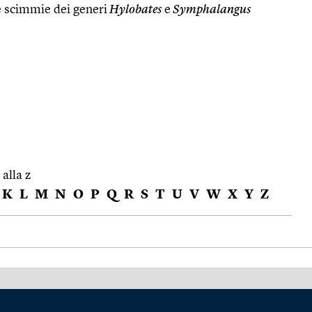
scimmie dei generi
Hylobates
e
Symphalangus
 alla z
K
L
M
N
O
P
Q
R
S
T
U
V
W
X
Y
Z