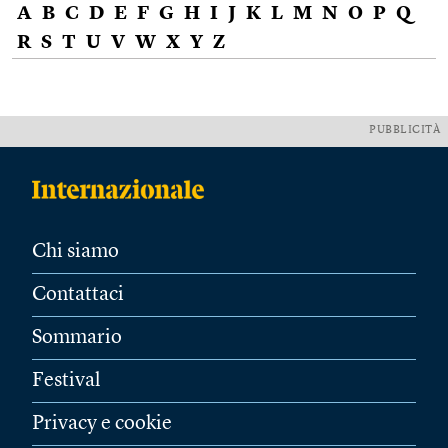
A
B
C
D
E
F
G
H
I
J
K
L
M
N
O
P
Q
R
S
T
U
V
W
X
Y
Z
PUBBLICITÀ
Chi siamo
Contattaci
Sommario
Festival
Privacy e cookie