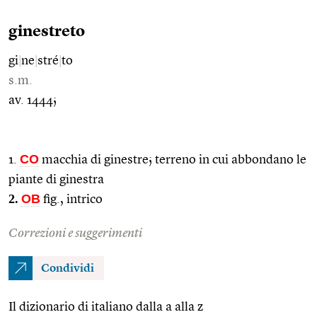
ginestreto
gi
|
ne
|
stré
|
to
s.m.
av. 1444;
CO
1.
macchia di ginestre; terreno in cui abbondano le
piante di ginestra
2.
OB
fig., intrico
Correzioni e suggerimenti
Condividi
Il dizionario di italiano dalla a alla z