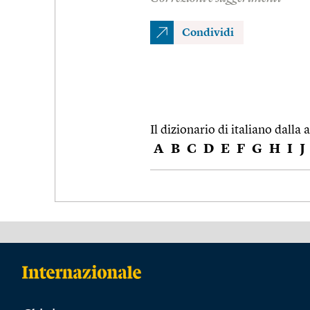
Condividi
Il dizionario di italiano dalla a
A
B
C
D
E
F
G
H
I
J