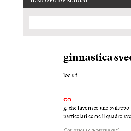
IL NUOVO DE MAURO
ginnastica sve
loc.s.f.
CO
g. che favorisce uno sviluppo
particolari come il quadro sved
Correzioni e suggerimenti