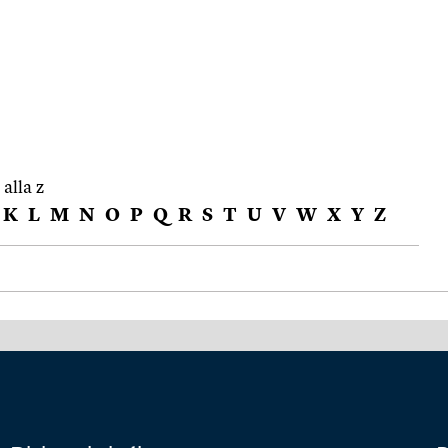
 alla z
K
L
M
N
O
P
Q
R
S
T
U
V
W
X
Y
Z