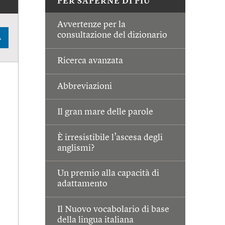
PER SAPERNE DI PIÙ
Avvertenze per la
consultazione del dizionario
A
Ricerca avanzata
Abbreviazioni
Il gran mare delle parole
È irresistibile l’ascesa degli
anglismi?
Un premio alla capacità di
adattamento
Il Nuovo vocabolario di base
della lingua italiana