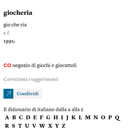
giocheria
gio
|
che
|
rìa
s.f.
1991;
CO
negozio di giochi e giocattoli
Correzioni e suggerimenti
Condividi
Il dizionario di italiano dalla a alla z
A
B
C
D
E
F
G
H
I
J
K
L
M
N
O
P
Q
R
S
T
U
V
W
X
Y
Z