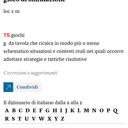
loc.s.m.
TS
giochi
g. da tavola che ricalca in modo più o meno
schematico situazioni e contesti reali nei quali occorre
adottare strategie e tattiche risolutive
Correzioni e suggerimenti
Condividi
Il dizionario di italiano dalla a alla z
A
B
C
D
E
F
G
H
I
J
K
L
M
N
O
P
Q
R
S
T
U
V
W
X
Y
Z