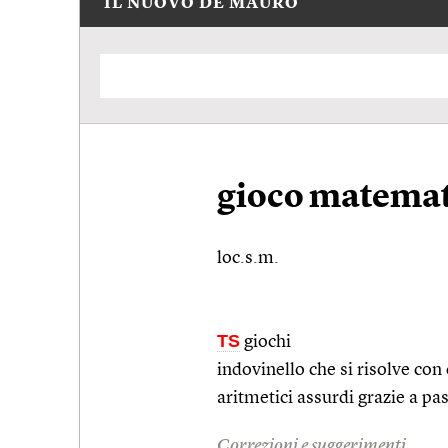
IL NUOVO DE MAURO
gioco matemat
loc.s.m.
TS
giochi
indovinello che si risolve con 
aritmetici assurdi grazie a pa
Correzioni e suggerimenti