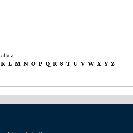
 alla z
K
L
M
N
O
P
Q
R
S
T
U
V
W
X
Y
Z