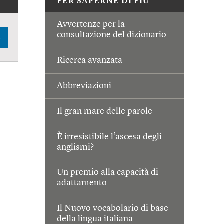
PER SAPERNE DI PIÙ
Avvertenze per la
consultazione del dizionario
A
Ricerca avanzata
Abbreviazioni
Il gran mare delle parole
È irresistibile l’ascesa degli
anglismi?
Un premio alla capacità di
adattamento
Il Nuovo vocabolario di base
della lingua italiana