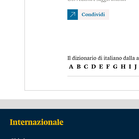
Condividi
Il dizionario di italiano dalla a
A
B
C
D
E
F
G
H
I
J