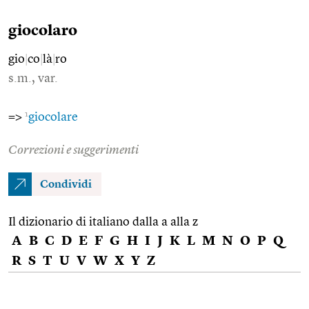
giocolaro
gio
|
co
|
là
|
ro
s.m., var.
1
=>
giocolare
Correzioni e suggerimenti
Condividi
Il dizionario di italiano dalla a alla z
A
B
C
D
E
F
G
H
I
J
K
L
M
N
O
P
Q
R
S
T
U
V
W
X
Y
Z