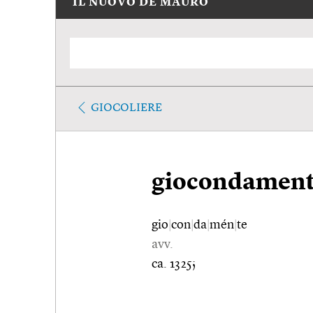
IL NUOVO DE MAURO
GIOCOLIERE
giocondamen
gio
|
con
|
da
|
mén
|
te
avv.
ca. 1325;