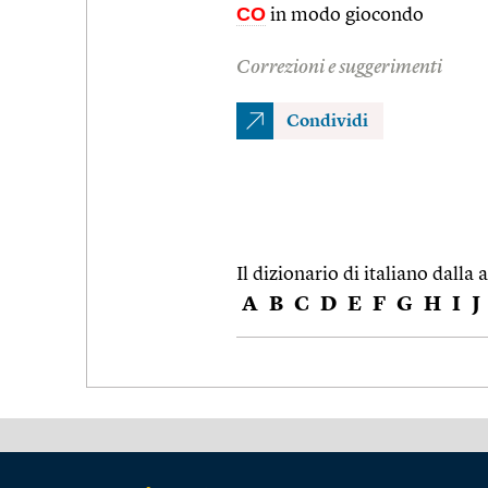
CO
in modo giocondo
Correzioni e suggerimenti
Condividi
Il dizionario di italiano dalla a
A
B
C
D
E
F
G
H
I
J