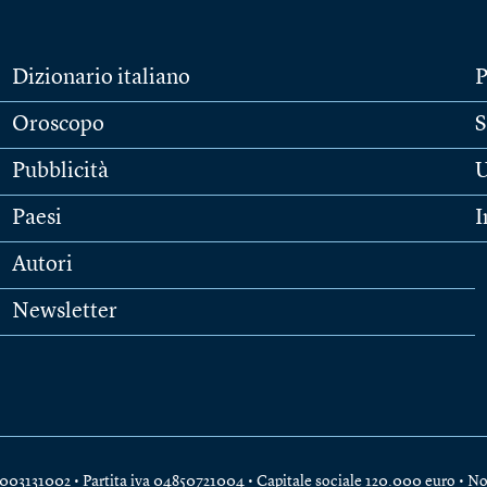
Dizionario italiano
P
Oroscopo
S
Pubblicità
U
Paesi
I
Autori
Newsletter
e 04003131002 • Partita iva 04850721004 • Capitale sociale 120.000 euro •
No