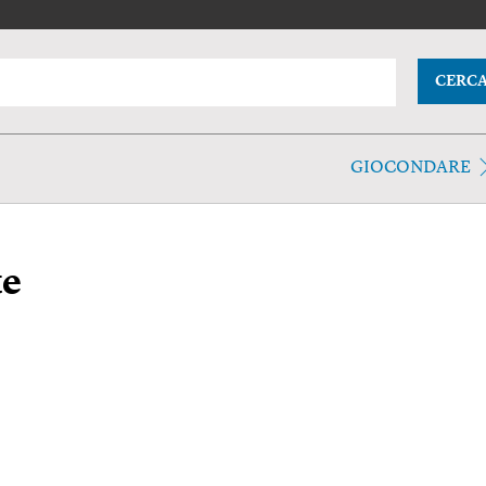
CERC
GIOCONDARE
te