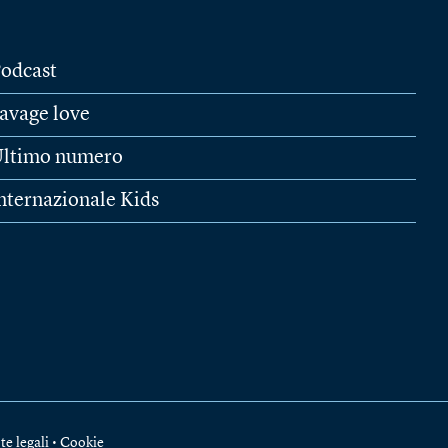
odcast
avage love
ltimo numero
nternazionale Kids
te legali
•
Cookie