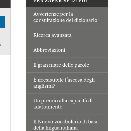
PER SAPERNE DI PIÙ
Avvertenze per la
consultazione del dizionario
A
Ricerca avanzata
Abbreviazioni
Il gran mare delle parole
È irresistibile l’ascesa degli
anglismi?
Un premio alla capacità di
adattamento
Il Nuovo vocabolario di base
della lingua italiana