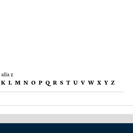
 alla z
K
L
M
N
O
P
Q
R
S
T
U
V
W
X
Y
Z