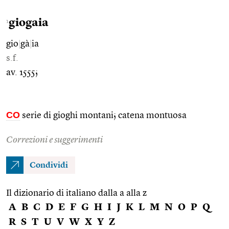
giogaia
1
gio
|
gà
|
ia
s.f.
av. 1555;
CO
serie di gioghi montani; catena montuosa
Correzioni e suggerimenti
Condividi
Il dizionario di italiano dalla a alla z
A
B
C
D
E
F
G
H
I
J
K
L
M
N
O
P
Q
R
S
T
U
V
W
X
Y
Z