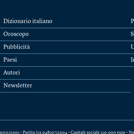
Dizionario italiano
P
Oroscopo
S
Pubblicità
U
Paesi
I
Autori
Newsletter
e 04003131002 • Partita iva 04850721004 • Capitale sociale 120.000 euro •
No