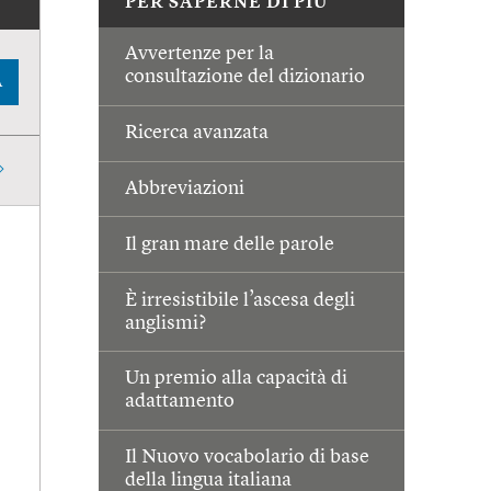
PER SAPERNE DI PIÙ
Avvertenze per la
consultazione del dizionario
A
Ricerca avanzata
Abbreviazioni
Il gran mare delle parole
È irresistibile l’ascesa degli
anglismi?
Un premio alla capacità di
adattamento
Il Nuovo vocabolario di base
della lingua italiana