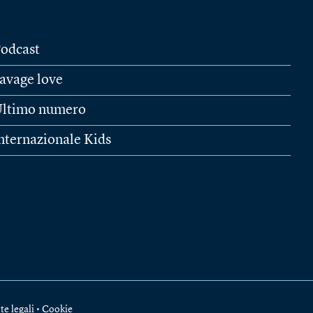
odcast
avage love
ltimo numero
nternazionale Kids
te legali
•
Cookie