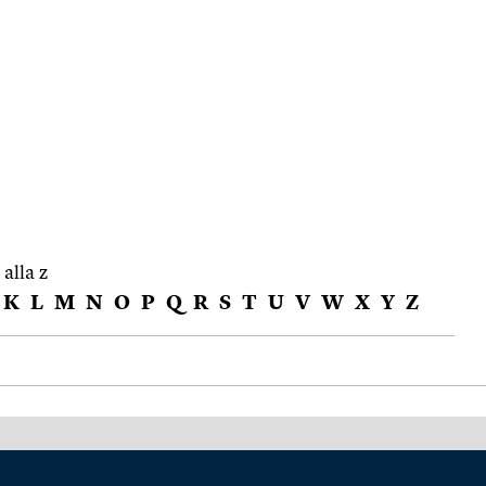
 alla z
K
L
M
N
O
P
Q
R
S
T
U
V
W
X
Y
Z