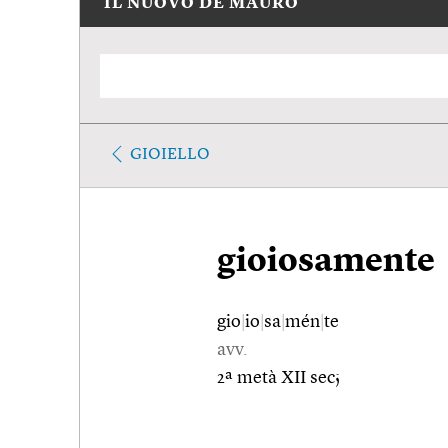
IL NUOVO DE MAURO
GIOIELLO
gioiosamente
gio
|
io
|
sa
|
mén
|
te
avv.
2ª metà XII sec;