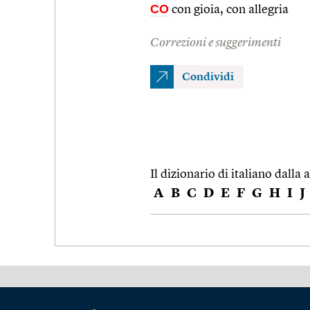
CO
con gioia, con allegria
Correzioni e suggerimenti
Condividi
Il dizionario di italiano dalla a
A
B
C
D
E
F
G
H
I
J