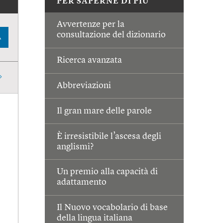
PER SAPERNE DI PIÙ
Avvertenze per la
consultazione del dizionario
A
Ricerca avanzata
Abbreviazioni
Il gran mare delle parole
È irresistibile l’ascesa degli
anglismi?
Un premio alla capacità di
adattamento
Il Nuovo vocabolario di base
della lingua italiana