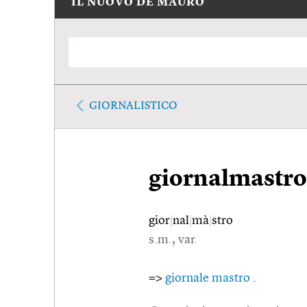
IL NUOVO DE MAURO
GIORNALISTICO
giornalmastro
gior
|
nal
|
mà
|
stro
s.m., var.
=>
giornale mastro
.