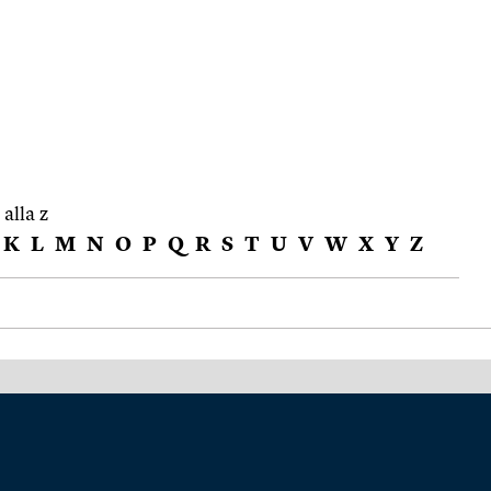
 alla z
K
L
M
N
O
P
Q
R
S
T
U
V
W
X
Y
Z