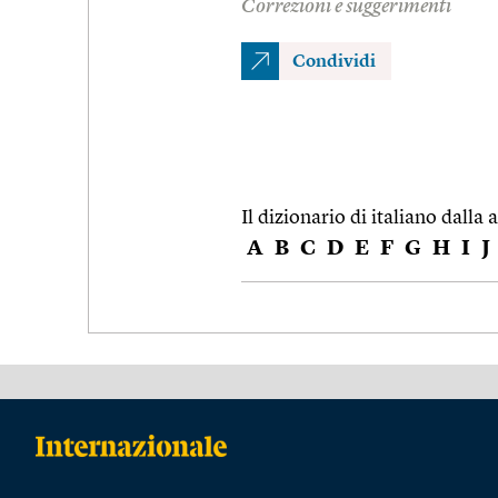
Correzioni e suggerimenti
Condividi
Il dizionario di italiano dalla a
A
B
C
D
E
F
G
H
I
J