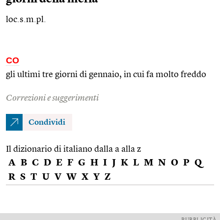
loc.s.m.pl.
CO
gli ultimi tre giorni di gennaio, in cui fa molto freddo
Correzioni e suggerimenti
Condividi
Il dizionario di italiano dalla a alla z
A
B
C
D
E
F
G
H
I
J
K
L
M
N
O
P
Q
R
S
T
U
V
W
X
Y
Z