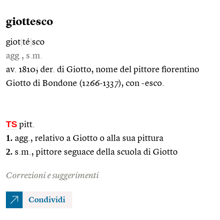
giottesco
giot
|
té
|
sco
agg., s.m.
av. 1810; der. di Giotto, nome del pittore fiorentino
Giotto di Bondone (1266-1337), con -esco.
TS
pitt.
1.
agg., relativo a Giotto o alla sua pittura
2.
s.m., pittore seguace della scuola di Giotto
Correzioni e suggerimenti
Condividi