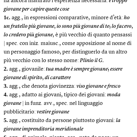
ha ancora maturato l’esperienza necessaria:
è troppo
giovane per capire queste cose
1c.
agg., in espressioni comparative, minore d’età:
ho
un fratello più giovane
,
io sono più giovane di te
;
lo facevo
,
lo credevo più giovane
, è più vecchio di quanto pensassi
|
spec. con iniz. maiusc., come apposizione al nome di
un personaggio famoso, per distinguerlo da un altro
più vecchio con lo stesso nome:
Plinio il G.
2.
agg., giovanile:
tua madre è sempre giovane
;
essere
giovane di spirito
,
di carattere
3.
agg., che denota giovinezza:
viso giovane e fresco
4.
agg., adatto ai giovani, tipico dei giovani:
moda
giovane
|
in funz. avv., spec. nel linguaggio
pubblicitario:
vestire giovane
5.
agg., costituito da persone piuttosto giovani:
la
giovane imprenditoria meridionale