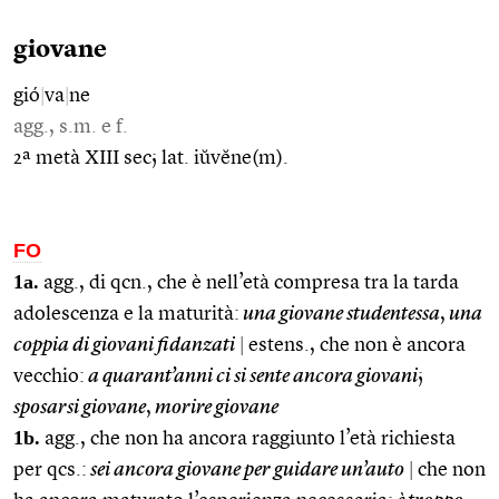
giovane
gió
|
va
|
ne
agg., s.m. e f.
2ª metà XIII sec; lat. iŭvĕne(m).
FO
1a.
agg., di qcn., che è nell’età compresa tra la tarda
adolescenza e la maturità:
una giovane studentessa
,
una
coppia di giovani fidanzati
|
estens., che non è ancora
vecchio:
a quarant’anni ci si sente ancora giovani
;
sposarsi giovane
,
morire giovane
1b.
agg., che non ha ancora raggiunto l’età richiesta
per qcs.:
sei ancora giovane per guidare un’auto
|
che non