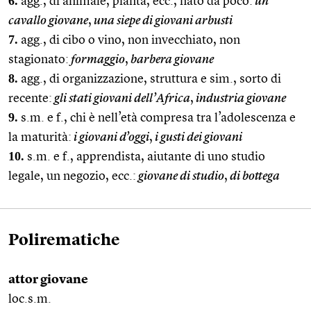
6.
agg., di animale, pianta, ecc., nato da poco:
un
cavallo giovane
,
una siepe di giovani arbusti
7.
agg., di cibo o vino, non invecchiato, non
stagionato:
formaggio
,
barbera giovane
8.
agg., di organizzazione, struttura e sim., sorto di
recente:
gli stati giovani dell’Africa
,
industria giovane
9.
s.m. e f., chi è nell’età compresa tra l’adolescenza e
la maturità:
i giovani d’oggi
,
i gusti dei giovani
10.
s.m. e f., apprendista, aiutante di uno studio
legale, un negozio, ecc.:
giovane di studio
,
di bottega
Polirematiche
attor giovane
loc.s.m.