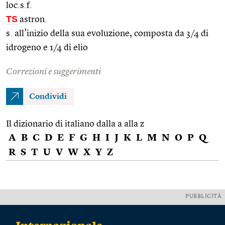
loc.s.f.
TS
astron.
s. all’inizio della sua evoluzione, composta da 3/4 di
idrogeno e 1/4 di elio
Correzioni e suggerimenti
Condividi
Il dizionario di italiano dalla a alla z
A
B
C
D
E
F
G
H
I
J
K
L
M
N
O
P
Q
R
S
T
U
V
W
X
Y
Z
PUBBLICITÀ