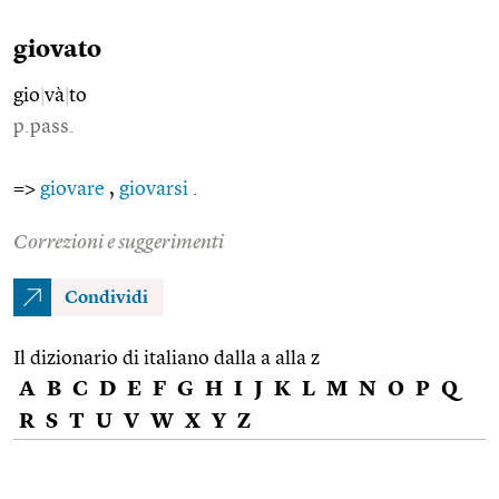
giovato
gio
|
và
|
to
p.pass.
=>
giovare
,
giovarsi
.
Correzioni e suggerimenti
Condividi
Il dizionario di italiano dalla a alla z
A
B
C
D
E
F
G
H
I
J
K
L
M
N
O
P
Q
R
S
T
U
V
W
X
Y
Z