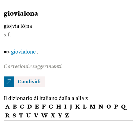
giovialona
gio
|
via
|
ló
|
na
s.f.
=>
giovialone
.
Correzioni e suggerimenti
Condividi
Il dizionario di italiano dalla a alla z
A
B
C
D
E
F
G
H
I
J
K
L
M
N
O
P
Q
R
S
T
U
V
W
X
Y
Z