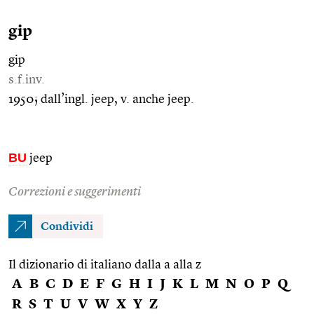
gip
gip
s.f.inv.
1950; dall’ingl. jeep, v. anche jeep.
BU
jeep
Correzioni e suggerimenti
Condividi
Il dizionario di italiano dalla a alla z
A
B
C
D
E
F
G
H
I
J
K
L
M
N
O
P
Q
R
S
T
U
V
W
X
Y
Z