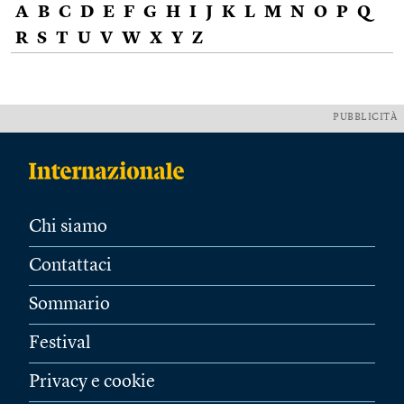
A
B
C
D
E
F
G
H
I
J
K
L
M
N
O
P
Q
R
S
T
U
V
W
X
Y
Z
PUBBLICITÀ
Chi siamo
Contattaci
Sommario
Festival
Privacy e cookie