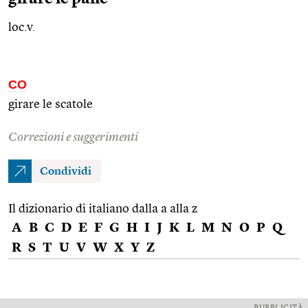
loc.v.
CO
girare le scatole
Correzioni e suggerimenti
Condividi
Il dizionario di italiano dalla a alla z
A
B
C
D
E
F
G
H
I
J
K
L
M
N
O
P
Q
R
S
T
U
V
W
X
Y
Z