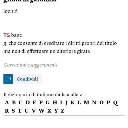
loc.s.f.
TS
banc.
g. che consente di ereditare i diritti propri del titolo
ma non di effettuare un’ulteriore girata
Correzioni e suggerimenti
Condividi
Il dizionario di italiano dalla a alla z
A
B
C
D
E
F
G
H
I
J
K
L
M
N
O
P
Q
R
S
T
U
V
W
X
Y
Z