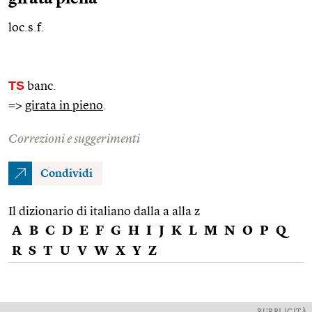
loc.s.f.
TS
banc.
=>
girata in pieno
.
Correzioni e suggerimenti
Condividi
Il dizionario di italiano dalla a alla z
A
B
C
D
E
F
G
H
I
J
K
L
M
N
O
P
Q
R
S
T
U
V
W
X
Y
Z