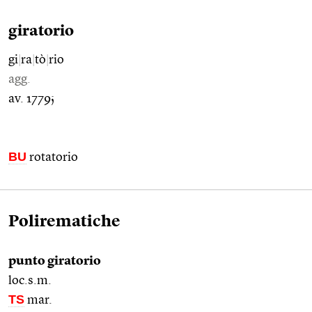
giratorio
gi
|
ra
|
tò
|
rio
agg.
av. 1779;
BU
rotatorio
Polirematiche
punto giratorio
loc.s.m.
TS
mar.