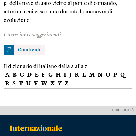
p. della nave situato vicino al ponte di comando,
attorno a cui essa ruota durante la manovra di
evoluzione
Correzioni e suggerimenti
Condividi
Il dizionario di italiano dalla a alla z
A
B
C
D
E
F
G
H
I
J
K
L
M
N
O
P
Q
R
S
T
U
V
W
X
Y
Z
PUBBLICITÀ