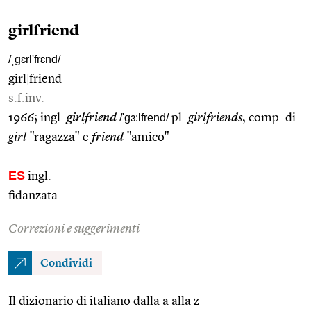
girlfriend
/ˌgɛrl'frɛnd/
girl
|
friend
s.f.inv.
1966; ingl.
girlfriend
/'gɜ:lfrend/
pl.
girlfriends
, comp. di
girl
"ragazza" e
friend
"amico"
ES
ingl.
fidanzata
Correzioni e suggerimenti
Condividi
Il dizionario di italiano dalla a alla z