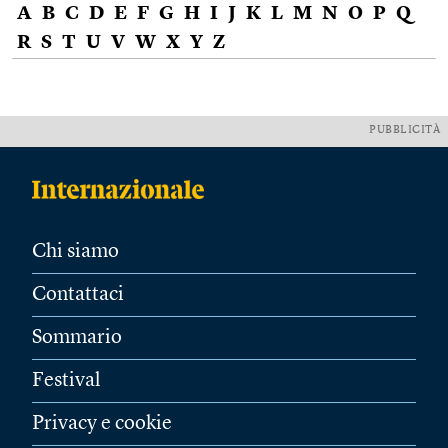
A
B
C
D
E
F
G
H
I
J
K
L
M
N
O
P
Q
R
S
T
U
V
W
X
Y
Z
PUBBLICITÀ
Chi siamo
Contattaci
Sommario
Festival
Privacy e cookie