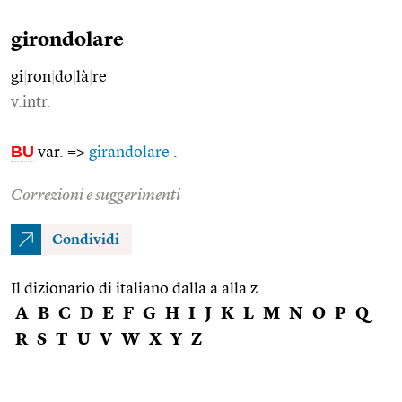
girondolare
gi
|
ron
|
do
|
là
|
re
v.intr.
BU
var. =>
girandolare
.
Correzioni e suggerimenti
Condividi
Il dizionario di italiano dalla a alla z
A
B
C
D
E
F
G
H
I
J
K
L
M
N
O
P
Q
R
S
T
U
V
W
X
Y
Z