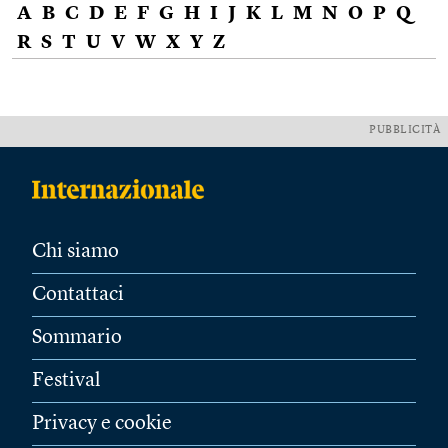
A
B
C
D
E
F
G
H
I
J
K
L
M
N
O
P
Q
R
S
T
U
V
W
X
Y
Z
PUBBLICITÀ
Chi siamo
Contattaci
Sommario
Festival
Privacy e cookie