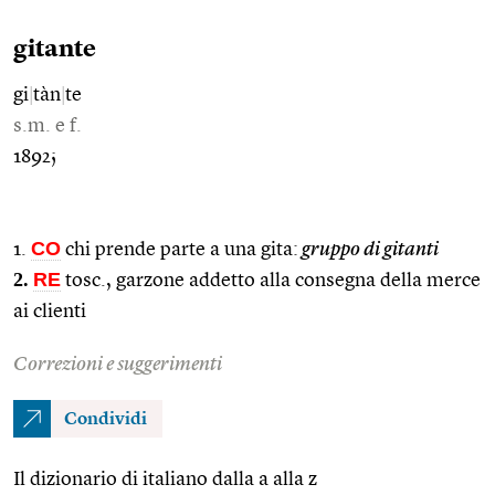
gitante
gi
|
tàn
|
te
s.m. e f.
1892;
CO
1.
chi prende parte a una gita:
gruppo di gitanti
2.
RE
tosc., garzone addetto alla consegna della merce
ai clienti
Correzioni e suggerimenti
Condividi
Il dizionario di italiano dalla a alla z