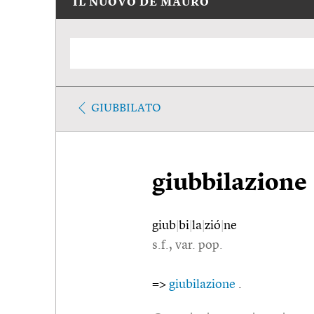
IL NUOVO DE MAURO
GIUBBILATO
giubbilazione
giub
|
bi
|
la
|
zió
|
ne
s.f., var. pop.
=>
giubilazione
.