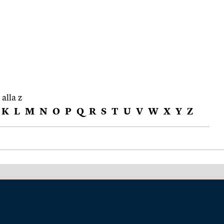
 alla z
K
L
M
N
O
P
Q
R
S
T
U
V
W
X
Y
Z