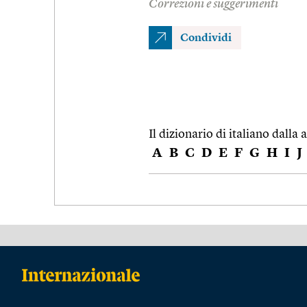
Correzioni e suggerimenti
Condividi
Il dizionario di italiano dalla a
A
B
C
D
E
F
G
H
I
J