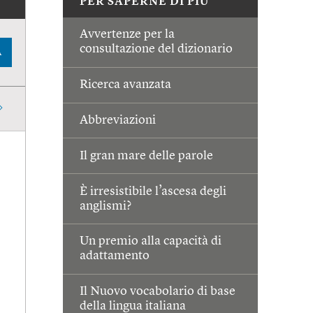
PER SAPERNE DI PIÙ
Avvertenze per la
consultazione del dizionario
A
Ricerca avanzata
Abbreviazioni
Il gran mare delle parole
È irresistibile l’ascesa degli
anglismi?
Un premio alla capacità di
adattamento
Il Nuovo vocabolario di base
della lingua italiana